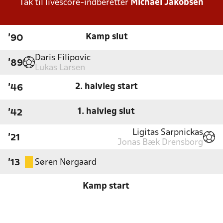
Tak til livescore-indberetter
Michael Jakobsen
Kamp slut
'90
Daris Filipovic
'89
Lukas Larsen
2. halvleg start
'46
1. halvleg slut
'42
Ligitas Sarpnickas
'21
Jonas Bæk Drensborg
Søren Nørgaard
'13
Kamp start