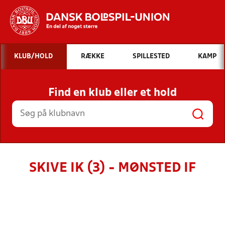
Hvad vil du søge efter?
KLUB/HOLD
RÆKKE
SPILLESTED
KAMP
INDHOLD OG NYHEDER
Find en klub eller et hold
STILLINGER, RESULTATER, KLUBBER OG
HOLD
SKIVE IK (3) - MØNSTED IF