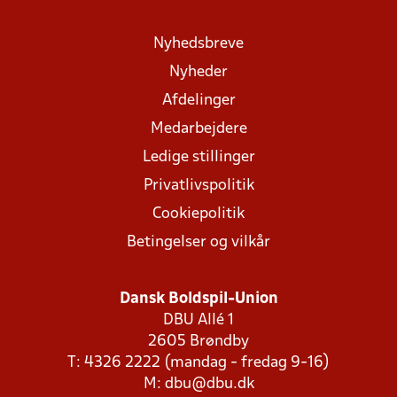
Nyhedsbreve
Nyheder
Afdelinger
Medarbejdere
Ledige stillinger
Privatlivspolitik
Cookiepolitik
Betingelser og vilkår
Dansk Boldspil-Union
DBU Allé 1
2605 Brøndby
T: 4326 2222 (mandag - fredag 9-16)
M:
dbu@dbu.dk