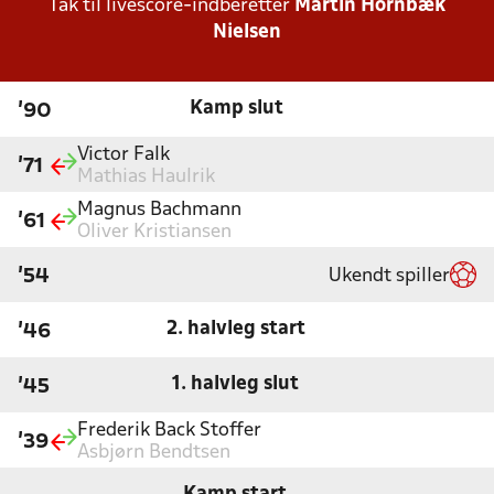
Tak til livescore-indberetter
Martin Hornbæk
Nielsen
Kamp slut
'90
Victor Falk
'71
Mathias Haulrik
Magnus Bachmann
'61
Oliver Kristiansen
Ukendt spiller
'54
2. halvleg start
'46
1. halvleg slut
'45
Frederik Back Stoffer
'39
Asbjørn Bendtsen