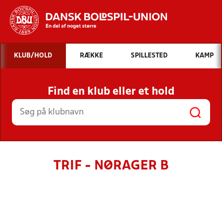
Hvad vil du søge efter?
KLUB/HOLD
RÆKKE
SPILLESTED
KAMP
INDHOLD OG NYHEDER
Find en klub eller et hold
STILLINGER, RESULTATER, KLUBBER OG
HOLD
TRIF - NØRAGER B