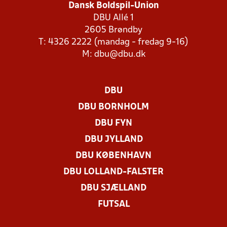
Dansk Boldspil-Union
DBU Allé 1
2605 Brøndby
T: 4326 2222 (mandag - fredag 9-16)
M:
dbu@dbu.dk
DBU
DBU BORNHOLM
DBU FYN
DBU JYLLAND
DBU KØBENHAVN
DBU LOLLAND-FALSTER
DBU SJÆLLAND
FUTSAL