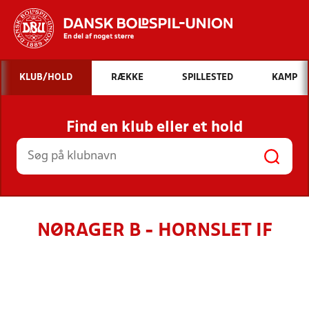
Hvad vil du søge efter?
KLUB/HOLD
RÆKKE
SPILLESTED
KAMP
INDHOLD OG NYHEDER
Find en klub eller et hold
STILLINGER, RESULTATER, KLUBBER OG
HOLD
NØRAGER B - HORNSLET IF