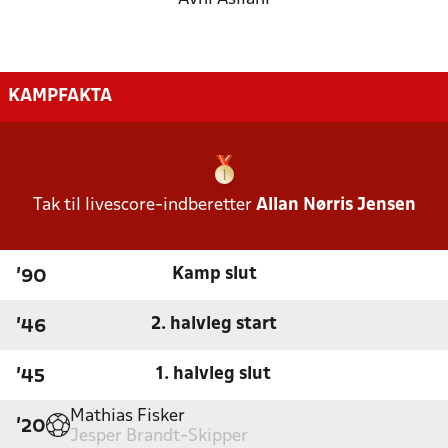
KAMPFAKTA
Tak til livescore-indberetter
Allan Nørris Jensen
Kamp slut
'90
2. halvleg start
'46
1. halvleg slut
'45
Mathias Fisker
'20
Jesper Brandt-Skipper