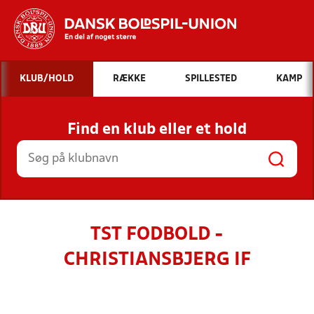
Hvad vil du søge efter?
KLUB/HOLD
RÆKKE
SPILLESTED
KAMP
INDHOLD OG NYHEDER
Find en klub eller et hold
STILLINGER, RESULTATER, KLUBBER OG
HOLD
TST FODBOLD -
CHRISTIANSBJERG IF