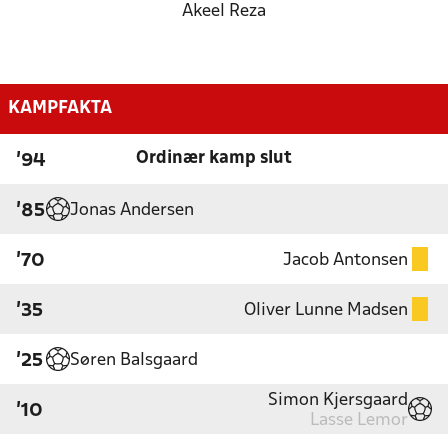
Akeel Reza
KAMPFAKTA
Ordinær kamp slut
'94
Jonas Andersen
'85
Jacob Antonsen
'70
Oliver Lunne Madsen
'35
Søren Balsgaard
'25
Simon Kjersgaard
'10
Lasse Lemor