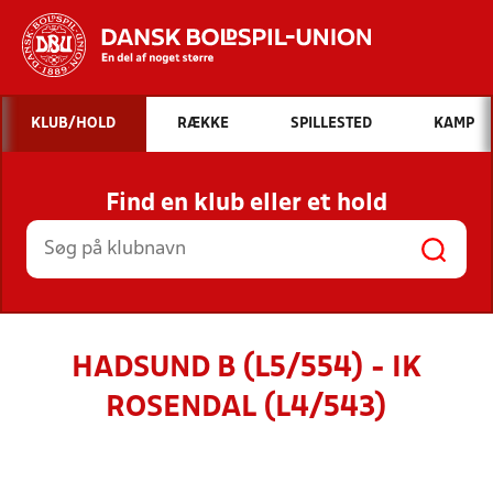
Hvad vil du søge efter?
KLUB/HOLD
RÆKKE
SPILLESTED
KAMP
INDHOLD OG NYHEDER
Find en klub eller et hold
STILLINGER, RESULTATER, KLUBBER OG
HOLD
HADSUND B (L5/554) - IK
ROSENDAL (L4/543)