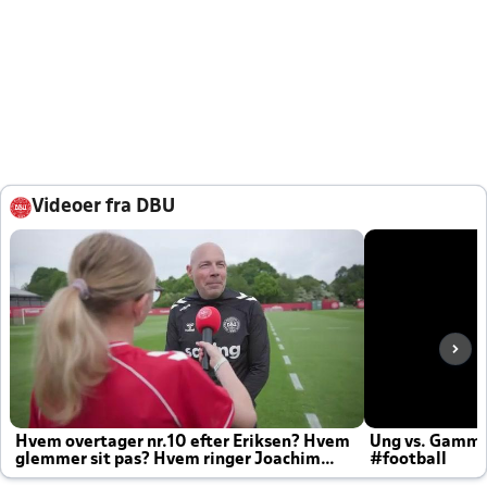
Videoer fra DBU
Hvem overtager nr.10 efter Eriksen? Hvem
Ung vs. Gamm
glemmer sit pas? Hvem ringer Joachim
#football
altid til efter kampe?