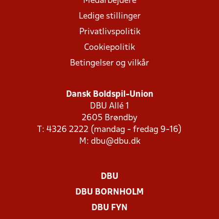
Medarbejdere
Ledige stillinger
Privatlivspolitik
Cookiepolitik
Betingelser og vilkår
Dansk Boldspil-Union
DBU Allé 1
2605 Brøndby
T: 4326 2222 (mandag - fredag 9-16)
M:
dbu@dbu.dk
DBU
DBU BORNHOLM
DBU FYN