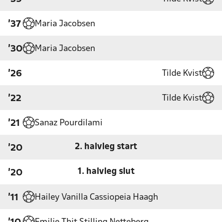
Maria Jacobsen
'37
Maria Jacobsen
'30
Tilde Kvist
'26
Tilde Kvist
'22
Sanaz Pourdilami
'21
2. halvleg start
'20
1. halvleg slut
'20
Hailey Vanilla Cassiopeia Haagh
'11