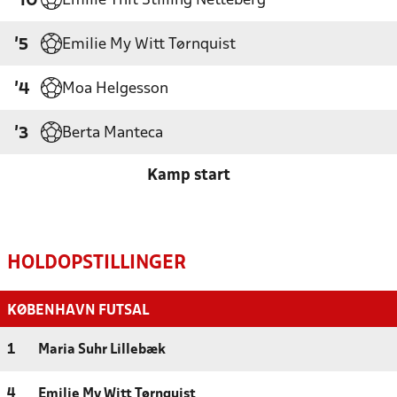
Emilie Thit Stilling Netteberg
'10
Emilie My Witt Tørnquist
'5
Moa Helgesson
'4
Berta Manteca
'3
Kamp start
HOLDOPSTILLINGER
KØBENHAVN FUTSAL
1
Maria Suhr Lillebæk
4
Emilie My Witt Tørnquist