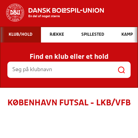
Hvad vil du søge efter?
KLUB/HOLD
RÆKKE
SPILLESTED
KAMP
INDHOLD OG NYHEDER
Find en klub eller et hold
STILLINGER, RESULTATER, KLUBBER OG
HOLD
KØBENHAVN FUTSAL - LKB/VFB