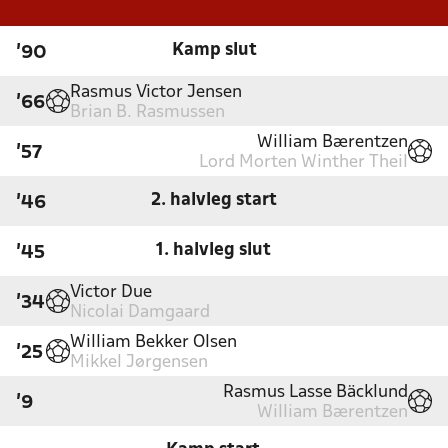
Kamp slut
'90
Rasmus Victor Jensen
'66
Brian B. Rasmussen
William Bærentzen
'57
Lord Morten Winther Theil
2. halvleg start
'46
1. halvleg slut
'45
Victor Due
'34
Nicolai Damgaard
William Bekker Olsen
'25
Mikkel Jørgensen
Rasmus Lasse Bäcklund
'9
William Bærentzen