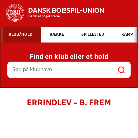
Hvad vil du søge efter?
KLUB/HOLD
RÆKKE
SPILLESTED
KAMP
INDHOLD OG NYHEDER
Find en klub eller et hold
STILLINGER, RESULTATER, KLUBBER OG
HOLD
ERRINDLEV - B. FREM