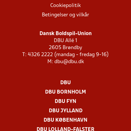
Cookiepolitik
Betingelser og vilkår
Dansk Boldspil-Union
DBU Allé 1
2605 Brøndby
T: 4326 2222 (mandag - fredag 9-16)
M:
dbu@dbu.dk
DBU
DBU BORNHOLM
DBU FYN
DBU JYLLAND
DBU KØBENHAVN
DBU LOLLAND-FALSTER