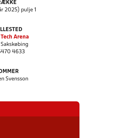
RÆKKE
r 2025) pulje 1
ILLESTED
r Tech Arena
Sakskøbing
 5470 4633
OMMER
en Svensson