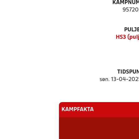
KAMPNU
95720
PULJ
HS3 (pulj
TIDSPU
søn. 13-04-2025
KAMPFAKTA