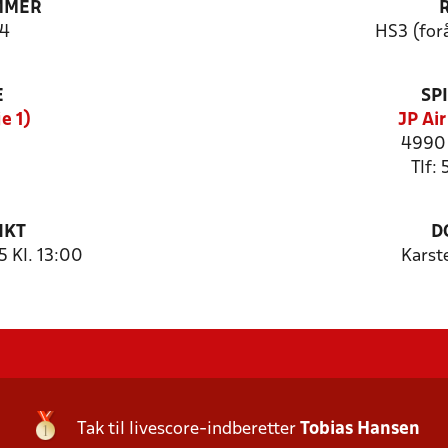
MMER
4
HS3 (forå
E
SP
e 1)
JP Ai
4990 
Tlf:
NKT
D
 Kl. 13:00
Karst
Tak til livescore-indberetter
Tobias Hansen