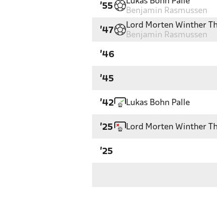
Lukas Bohn Palle
'55
Benjamin Rasmussen
Lord Morten Winther Th
'47
Benjamin Rasmussen
'46
'45
Lukas Bohn Palle
'42
Lord Morten Winther Th
'25
'25