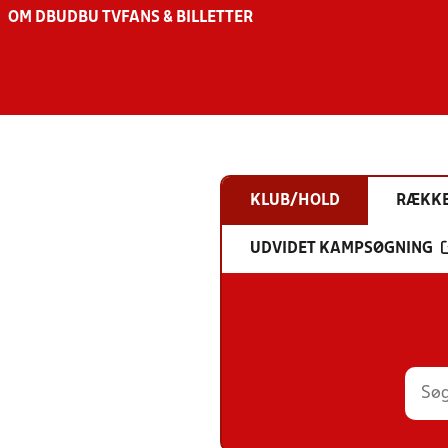
OM DBU
DBU TV
FANS & BILLETTER
KLUB/HOLD
RÆKK
UDVIDET KAMPSØGNING