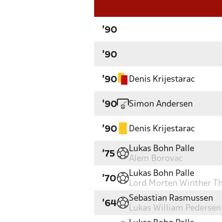
'90
'90
Denis Krijestarac
'90
Simon Andersen
'90
Denis Krijestarac
'90
Lukas Bohn Palle
'75
Alem Borovac
Lukas Bohn Palle
'70
Lord Morten Winther Th
Sebastian Rasmussen
'64
Lukas William Pedersen