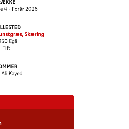
RÆKKE
ie 4 - Forår 2026
ILLESTED
Kunstgræs, Skæring
250 Egå
Tlf:
OMMER
 Ali Kayed
n