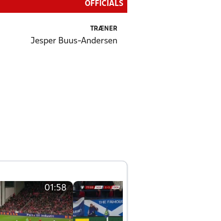
OFFICIALS
TRÆNER
Jesper Buus-Andersen
01:58
01:58