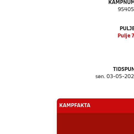
KAMPNU
95405
PULJ
Pulje 
TIDSPU
søn. 03-05-2026
KAMPFAKTA