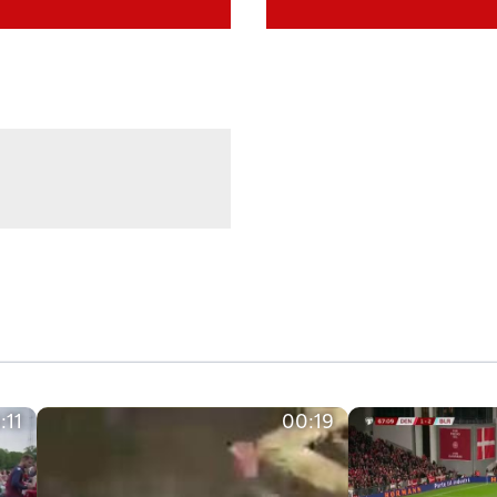
:11
00:19