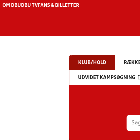
OM DBU
DBU TV
FANS & BILLETTER
KLUB/HOLD
RÆKK
UDVIDET KAMPSØGNING