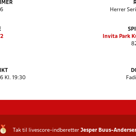
MMER
6
Herrer Ser
E
SP
72
Invita Park 
8
NKT
D
 Kl. 19:30
Fadi
Tak til livescore-indberetter
Jesper Buus-Anderse