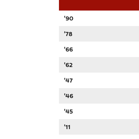
'90
'78
'66
'62
'47
'46
'45
'11