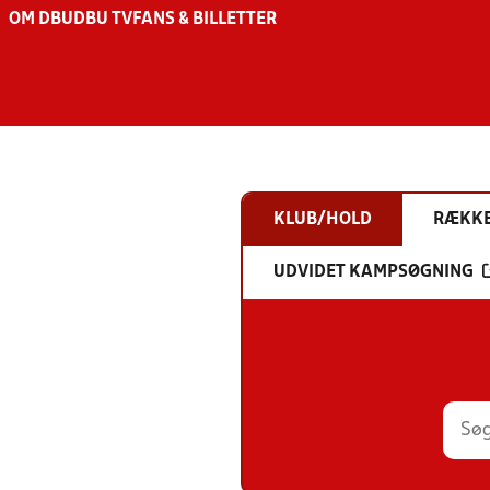
OM DBU
DBU TV
FANS & BILLETTER
KLUB/HOLD
RÆKK
UDVIDET KAMPSØGNING