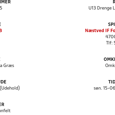
MMER
5
U13 Drenge Li
E
SP
B
Næstved IF F
470
Tlf:
E
OMKL
na Græs
Omkl
UDE
TI
(Udehold)
søn. 15-0
ER
unfelt