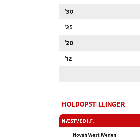
'30
'25
'20
'12
HOLDOPSTILLINGER
NÆSTVED I.F.
Novah West Wedén