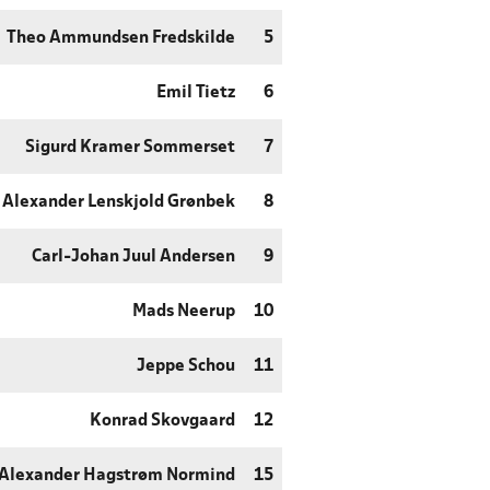
Theo Ammundsen Fredskilde
5
Emil Tietz
6
Sigurd Kramer Sommerset
7
Alexander Lenskjold Grønbek
8
Carl-Johan Juul Andersen
9
Mads Neerup
10
Jeppe Schou
11
Konrad Skovgaard
12
Alexander Hagstrøm Normind
15