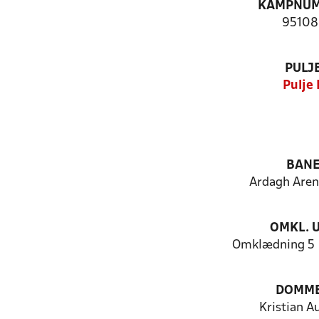
KAMPNU
95108
PULJ
Pulje 
BAN
Ardagh Are
OMKL. 
Omklædning 5 
DOMM
Kristian A