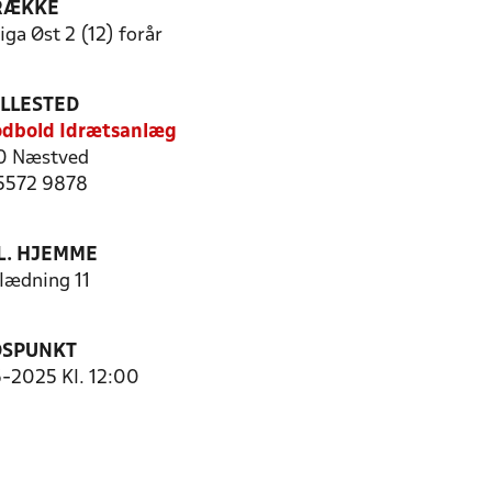
RÆKKE
ga Øst 2 (12) forår
ILLESTED
odbold Idrætsanlæg
0 Næstved
 5572 9878
. HJEMME
ædning 11
DSPUNKT
6-2025 Kl. 12:00