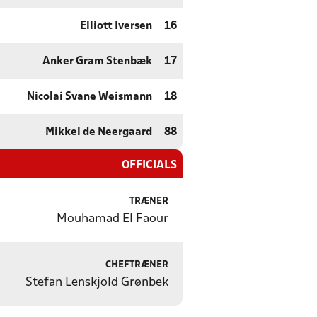
Elliott Iversen
16
Anker Gram Stenbæk
17
Nicolai Svane Weismann
18
Mikkel de Neergaard
88
OFFICIALS
TRÆNER
Mouhamad El Faour
CHEFTRÆNER
Stefan Lenskjold Grønbek