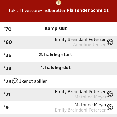
Tak til livescore-indberetter
Pia Tønder Schmidt
Kamp slut
'70
Emily Breindahl Petersen
'60
Anneline Jensen
2. halvleg start
'36
1. halvleg slut
'28
Ukendt spiller
'28
Emily Breindahl Petersen
'21
Mathilde Meyer
Mathilde Meyer
'9
Emily Breindahl Petersen