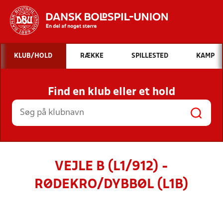
Hvad vil du søge efter?
KLUB/HOLD
RÆKKE
SPILLESTED
KAMP
INDHOLD OG NYHEDER
Find en klub eller et hold
STILLINGER, RESULTATER, KLUBBER OG
HOLD
VEJLE B (L1/912) -
RØDEKRO/DYBBØL (L1B)