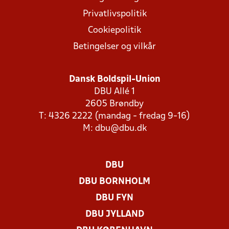
Privatlivspolitik
Cookiepolitik
Betingelser og vilkår
Dansk Boldspil-Union
DBU Allé 1
2605 Brøndby
T: 4326 2222 (mandag - fredag 9-16)
M:
dbu@dbu.dk
DBU
DBU BORNHOLM
DBU FYN
DBU JYLLAND