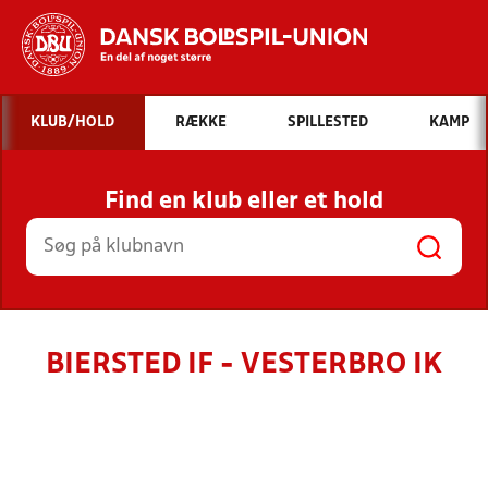
Hvad vil du søge efter?
KLUB/HOLD
RÆKKE
SPILLESTED
KAMP
INDHOLD OG NYHEDER
Find en klub eller et hold
STILLINGER, RESULTATER, KLUBBER OG
HOLD
BIERSTED IF - VESTERBRO IK