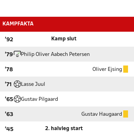
KAMPFAKTA
Kamp slut
'92
Philip Oliver Aabech Petersen
'79
Oliver Ejsing
'78
Lasse Juul
'71
Gustav Pilgaard
'65
Gustav Haugaard
'63
2. halvleg start
'45