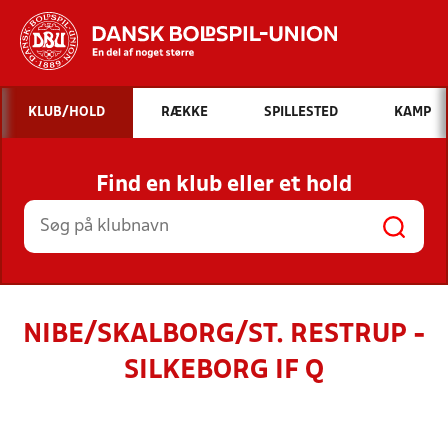
Hvad vil du søge efter?
KLUB/HOLD
RÆKKE
SPILLESTED
KAMP
INDHOLD OG NYHEDER
Find en klub eller et hold
STILLINGER, RESULTATER, KLUBBER OG
HOLD
NIBE/SKALBORG/ST. RESTRUP -
SILKEBORG IF Q