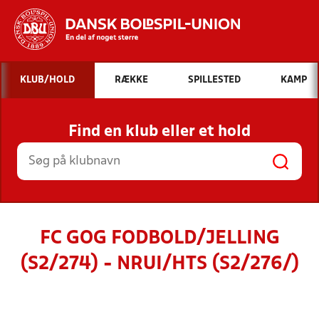
Hvad vil du søge efter?
KLUB/HOLD
RÆKKE
SPILLESTED
KAMP
INDHOLD OG NYHEDER
Find en klub eller et hold
STILLINGER, RESULTATER, KLUBBER OG
HOLD
FC GOG FODBOLD/JELLING
(S2/274) - NRUI/HTS (S2/276/)