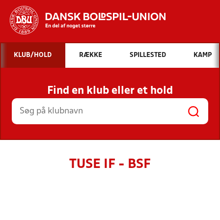
Hvad vil du søge efter?
KLUB/HOLD
RÆKKE
SPILLESTED
KAMP
INDHOLD OG NYHEDER
Find en klub eller et hold
STILLINGER, RESULTATER, KLUBBER OG
HOLD
TUSE IF - BSF