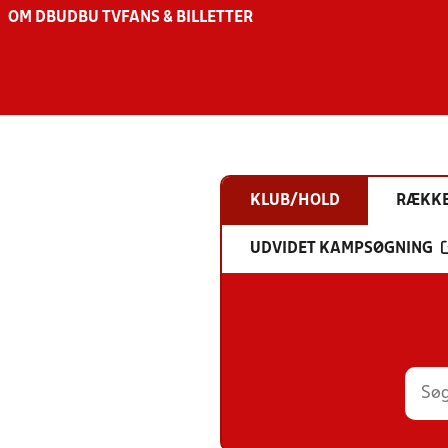
OM DBU
DBU TV
FANS & BILLETTER
KLUB/HOLD
RÆKK
UDVIDET KAMPSØGNING