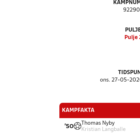
KAMPNU
92290
PULJ
Pulje 
TIDSPU
ons. 27-05-2026
KAMPFAKTA
Thomas Nyby
'50
Kristian Langballe