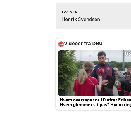
TRÆNER
Henrik Svendsen
Videoer fra DBU
05
Hvem overtager nr.10 efter Eriks
Hvem glemmer sit pas? Hvem rin
Joachim altid til efter kampe?