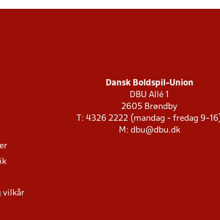
Dansk Boldspil-Union
DBU Allé 1
2605 Brøndby
T: 4326 2222 (mandag - fredag 9-16
M:
dbu@dbu.dk
ger
ik
 vilkår