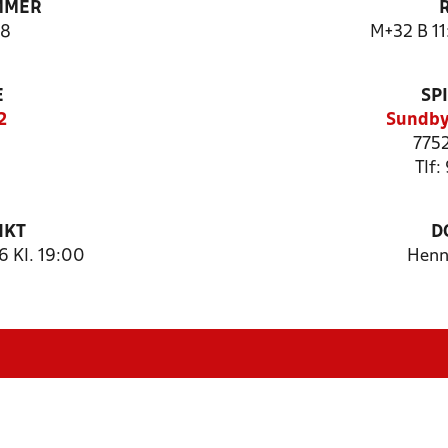
MMER
8
M+32 B 11
E
SP
2
Sundby
7752
Tlf:
NKT
D
 Kl. 19:00
Henn