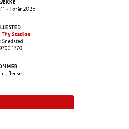
RÆKKE
:11 - Forår 2026
ILLESTED
 Thy Stadion
 Snedsted
 9793 1770
OMMER
ing Jensen