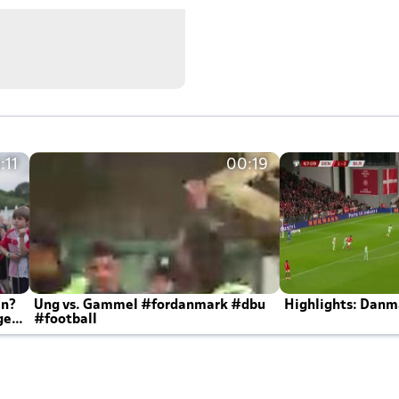
:11
00:19
en?
Ung vs. Gammel #fordanmark #dbu
Highlights: Danma
ger
#football