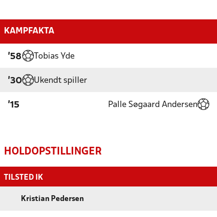
KAMPFAKTA
Tobias Yde
'58
Ukendt spiller
'30
Palle Søgaard Andersen
'15
HOLDOPSTILLINGER
TILSTED IK
Kristian Pedersen