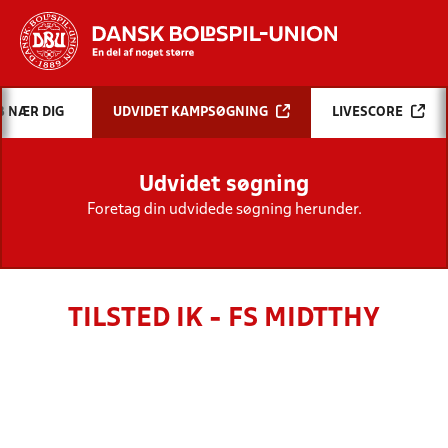
Hvad vil du søge efter?
B NÆR DIG
UDVIDET KAMPSØGNING
LIVESCORE
INDHOLD OG NYHEDER
Udvidet søgning
STILLINGER, RESULTATER, KLUBBER OG
HOLD
Foretag din udvidede søgning herunder.
TILSTED IK - FS MIDTTHY