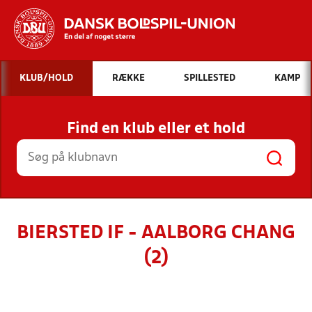
Hvad vil du søge efter?
KLUB/HOLD
RÆKKE
SPILLESTED
KAMP
INDHOLD OG NYHEDER
Find en klub eller et hold
STILLINGER, RESULTATER, KLUBBER OG
HOLD
BIERSTED IF - AALBORG CHANG
(2)