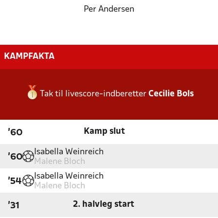
Per Andersen
KAMPFAKTA
Tak til livescore-indberetter
Cecilie Bols
Kamp slut
'60
Isabella Weinreich
'60
Malene Bloch
Isabella Weinreich
'54
Malene Bloch
2. halvleg start
'31