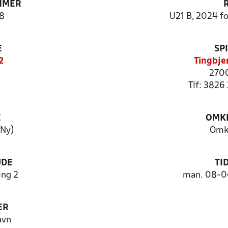
MMER
8
U21 B, 2024 f
E
SP
2
Tingbje
2700
Tlf: 3826 
E
OMKL
(Ny)
Omk
UDE
TI
ng 2
man. 08-04
ER
avn