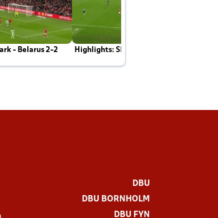
rk - Belarus 2-2
Highlights: Skotland - Danmark 4-2
J
E
DBU
DBU BORNHOLM
DBU FYN