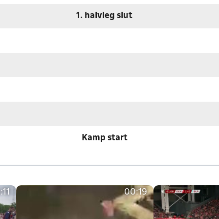
1. halvleg slut
Kamp start
:11
00:19