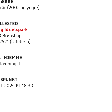
RÆKKE
orår (2002 og yngre)
ILLESTED
rg Idrætspark
 Brønshøj
2521 (cafeteria)
. HJEMME
lædning 4
DSPUNKT
-2024 Kl. 18:30