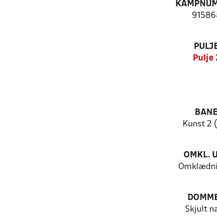
KAMPNU
91586
PULJ
Pulje 
BAN
Kunst 2 
OMKL. 
Omklædni
DOMM
Skjult n