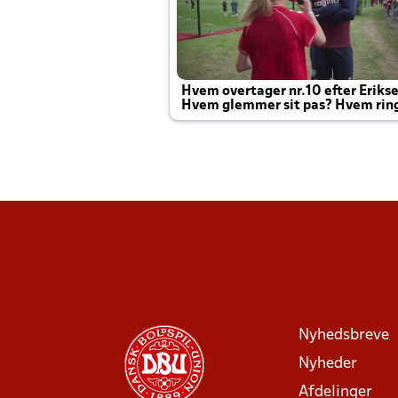
Hvem overtager nr.10 efter Eriks
Hvem glemmer sit pas? Hvem rin
Joachim altid til efter kampe?
Nyhedsbreve
Nyheder
Afdelinger