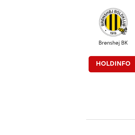
Brønshøj BK
HOLDINFO