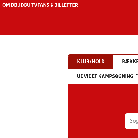
OM DBU
DBU TV
FANS & BILLETTER
KLUB/HOLD
RÆKK
UDVIDET KAMPSØGNING