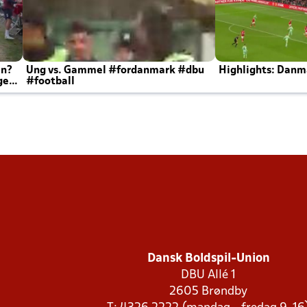
en?
Ung vs. Gammel #fordanmark #dbu
Highlights: Danma
ger
#football
Dansk Boldspil-Union
DBU Allé 1
2605 Brøndby