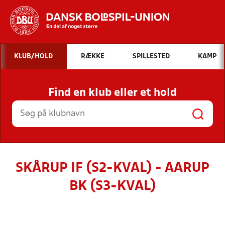
Hvad vil du søge efter?
KLUB/HOLD
RÆKKE
SPILLESTED
KAMP
INDHOLD OG NYHEDER
Find en klub eller et hold
STILLINGER, RESULTATER, KLUBBER OG
HOLD
SKÅRUP IF (S2-KVAL) - AARUP
BK (S3-KVAL)