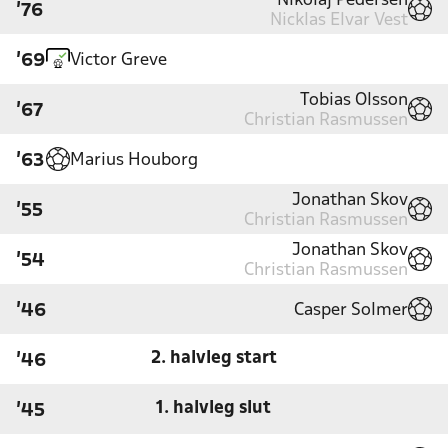
Nikolaj Pedersen
'76
Nicklas Elvar Vest
Victor Greve
'69
Tobias Olsson
'67
Christian Rasmussen
Marius Houborg
'63
Jonathan Skov
'55
Christian Rasmussen
Jonathan Skov
'54
Christian Rasmussen
Casper Solmer
'46
2. halvleg start
'46
1. halvleg slut
'45