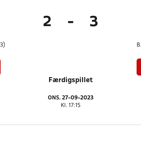
2
-
3
S3)
B
Færdigspillet
ONS. 27-09-2023
Kl. 17:15