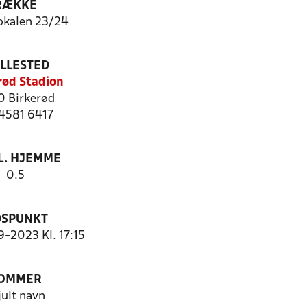
RÆKKE
okalen 23/24
ILLESTED
rød Stadion
 Birkerød
 4581 6417
. HJEMME
0.5
DSPUNKT
9-2023 Kl. 17:15
OMMER
jult navn