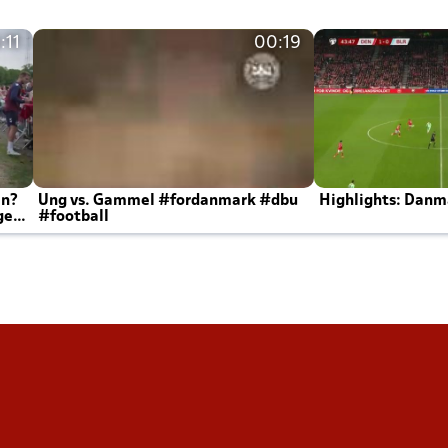
:11
00:19
en?
Ung vs. Gammel #fordanmark #dbu
Highlights: Danma
ger
#football