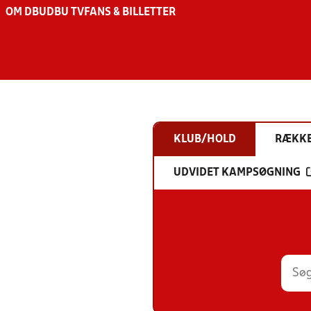
OM DBU
DBU TV
FANS & BILLETTER
KLUB/HOLD
RÆKK
UDVIDET KAMPSØGNING