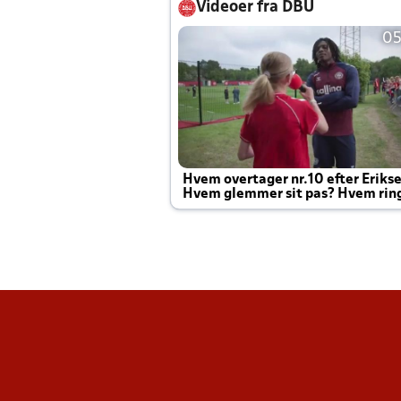
Videoer fra DBU
05
Hvem overtager nr.10 efter Eriks
Hvem glemmer sit pas? Hvem rin
Joachim altid til efter kampe?