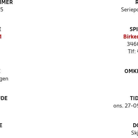
MMER
5
Seriep
E
SP
1
Birke
3460
Tlf:
E
OMKL
ngen
UDE
TI
ons. 27-0
E
D
Sk