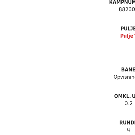
KAMPNU
88260
PULJ
Pulje 
BAN
Opvisni
OMKL. 
0.2
RUND
4