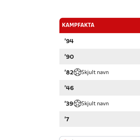
KAMPFAKTA
'94
'90
Skjult navn
'82
'46
Skjult navn
'39
'7