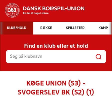
Hvad vil du søge efter?
KLUB/HOLD
RÆKKE
SPILLESTED
KAMP
INDHOLD OG NYHEDER
Find en klub eller et hold
STILLINGER, RESULTATER, KLUBBER OG
HOLD
KØGE UNION (S3) -
SVOGERSLEV BK (S2) (1)