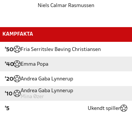
Niels Calmar Rasmussen
KAMPFAKTA
Fria Serritslev Bøving Christiansen
'50
Emma Popa
'40
Andrea Gaba Lynnerup
'20
Andrea Gaba Lynnerup
'10
Mina Øzer
Ukendt spiller
'5