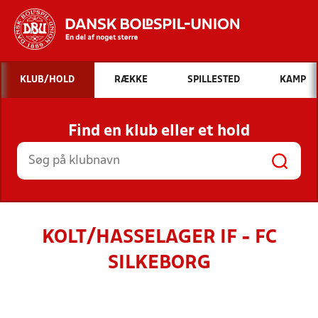
Hvad vil du søge efter?
KLUB/HOLD
RÆKKE
SPILLESTED
KAMP
INDHOLD OG NYHEDER
Find en klub eller et hold
STILLINGER, RESULTATER, KLUBBER OG
HOLD
KOLT/HASSELAGER IF - FC
SILKEBORG