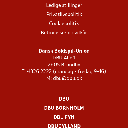
Ledige stillinger
Privatlivspolitik
Cookiepolitik
Betingelser og vilkår
Dansk Boldspil-Union
DBU Allé 1
2605 Brøndby
T: 4326 2222 (mandag - fredag 9-16)
M:
dbu@dbu.dk
DBU
DBU BORNHOLM
DBU FYN
DBU JYLLAND