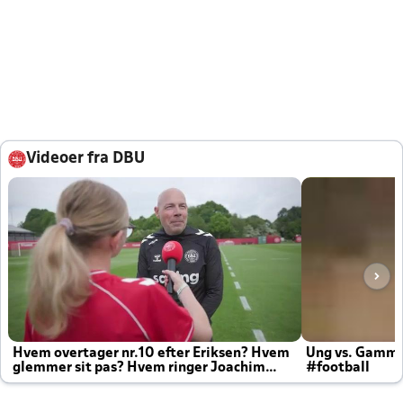
Videoer fra DBU
Hvem overtager nr.10 efter Eriksen? Hvem
Ung vs. Gamm
glemmer sit pas? Hvem ringer Joachim
#football
altid til efter kampe?