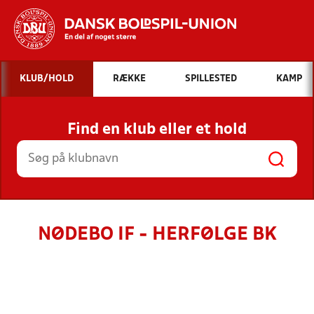
Hvad vil du søge efter?
KLUB/HOLD
RÆKKE
SPILLESTED
KAMP
INDHOLD OG NYHEDER
Find en klub eller et hold
STILLINGER, RESULTATER, KLUBBER OG
HOLD
NØDEBO IF - HERFØLGE BK