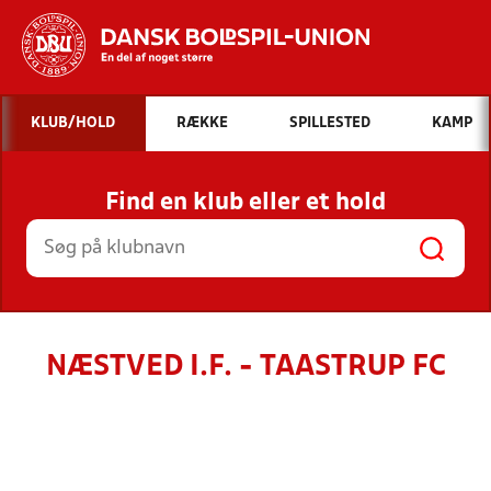
Hvad vil du søge efter?
KLUB/HOLD
RÆKKE
SPILLESTED
KAMP
INDHOLD OG NYHEDER
Find en klub eller et hold
STILLINGER, RESULTATER, KLUBBER OG
HOLD
NÆSTVED I.F. - TAASTRUP FC