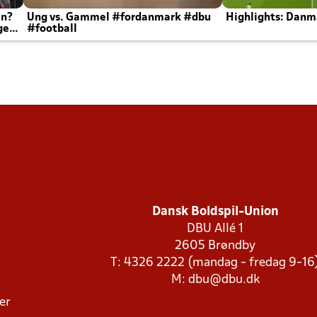
en?
Ung vs. Gammel #fordanmark #dbu
Highlights: Danma
ger
#football
Dansk Boldspil-Union
DBU Allé 1
2605 Brøndby
T: 4326 2222 (mandag - fredag 9-16
M:
dbu@dbu.dk
ger