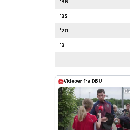
'36
'35
'20
'2
Videoer fra DBU
05