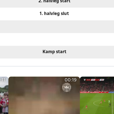
2. halvleg start
1. halvleg slut
Kamp start
:11
00:19