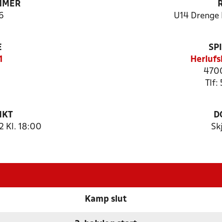
MMER
6
U14 Drenge 
E
SP
1
Herlufs
470
Tlf:
NKT
D
2 Kl. 18:00
Sk
Kamp slut