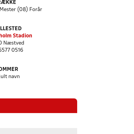
RÆKKE
Mester (08) Forår
ILLESTED
holm Stadion
0 Næstved
 5577 0516
OMMER
jult navn