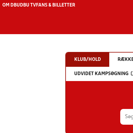
OM DBU
DBU TV
FANS & BILLETTER
KLUB/HOLD
RÆKK
UDVIDET KAMPSØGNING