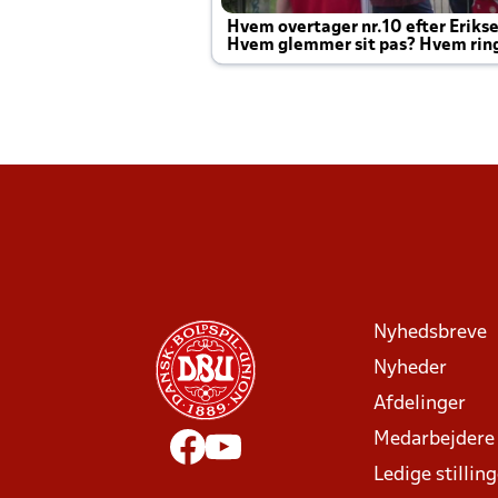
Hvem overtager nr.10 efter Eriks
Hvem glemmer sit pas? Hvem rin
Joachim altid til efter kampe?
Nyhedsbreve
Nyheder
Afdelinger
Medarbejdere
Ledige stillin