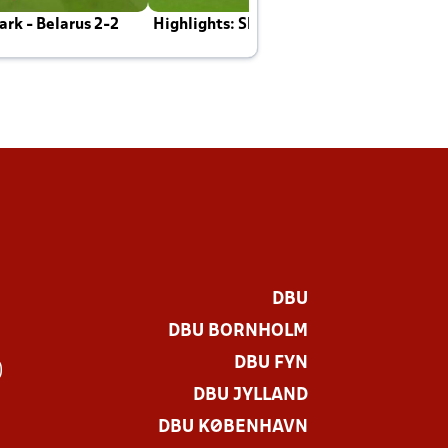
rk - Belarus 2-2
Highlights: Skotland - Danmark 4-2
J
E
DBU
DBU BORNHOLM
DBU FYN
)
DBU JYLLAND
DBU KØBENHAVN