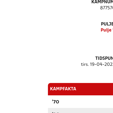
KAMPNU
87757
PULJ
Pulje 
TIDSPU
tirs. 19-04-202
KAMPFAKTA
'70