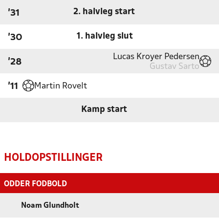
2. halvleg start
'31
1. halvleg slut
'30
Lucas Kroyer Pedersen
'28
Gustav Sarto
Martin Rovelt
'11
Kamp start
HOLDOPSTILLINGER
ODDER FODBOLD
Noam Glundholt