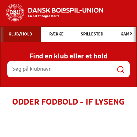
Hvad vil du søge efter?
KLUB/HOLD
RÆKKE
SPILLESTED
KAMP
INDHOLD OG NYHEDER
Find en klub eller et hold
STILLINGER, RESULTATER, KLUBBER OG
HOLD
ODDER FODBOLD - IF LYSENG