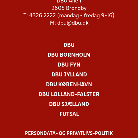
DBU Allé 1
2605 Brøndby
T: 4326 2222 (mandag - fredag 9-16)
M:
dbu@dbu.dk
DBU
DBU BORNHOLM
DBU FYN
DBU JYLLAND
DBU KØBENHAVN
DBU LOLLAND-FALSTER
DBU SJÆLLAND
FUTSAL
PERSONDATA- OG PRIVATLIVS-POLITIK