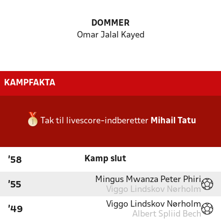
DOMMER
Omar Jalal Kayed
KAMPFAKTA
Tak til livescore-indberetter
Mihail Tatu
Kamp slut
'58
Mingus Mwanza Peter Phiri
'55
Viggo Lindskov Nørholm
Viggo Lindskov Nørholm
'49
Albert Spliid Bech