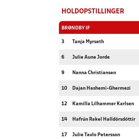
HOLDOPSTILLINGER
BRØNDBY IF
3
Tanja Myrseth
6
Julie Aune Jorde
9
Nanna Christiansen
10
Dajan Hashemi-Ghermezi
12
Kamilla Lilhammer Karlsen
14
Hafrún Rakel Halldórsdóttir
17
Julie Tavlo Petersson