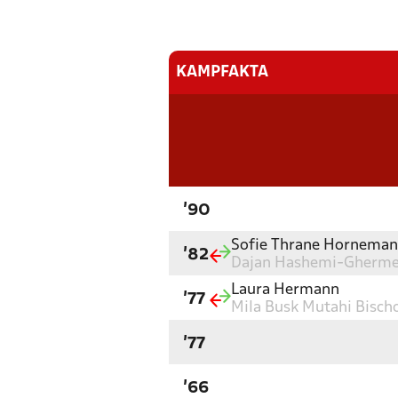
KAMPFAKTA
'90
Sofie Thrane Hornema
'82
Dajan Hashemi-Gherme
Laura Hermann
'77
Mila Busk Mutahi Bisch
'77
'66