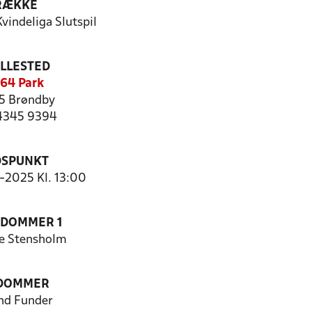
RÆKKE
vindeliga Slutspil
ILLESTED
64 Park
5 Brøndby
 4345 9394
DSPUNKT
5-2025 Kl. 13:00
EDOMMER 1
ne Stensholm
 DOMMER
nd Funder