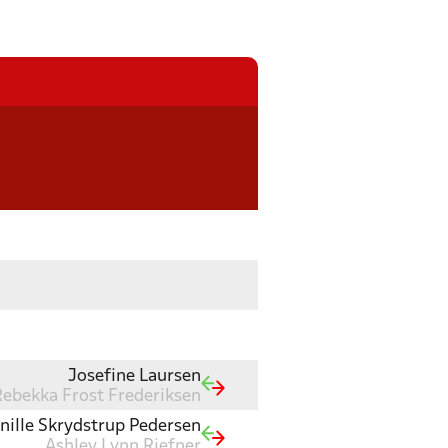
Josefine Laursen
Rebekka Frost Frederiksen
nille Skrydstrup Pedersen
Ashley Lynn Riefner