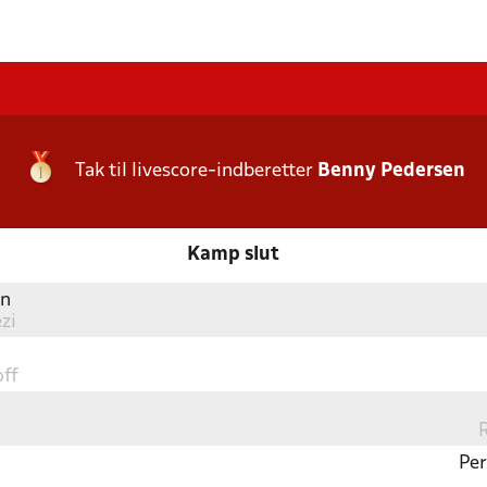
Tak til livescore-indberetter
Benny Pedersen
Kamp slut
nn
zi
off
Per