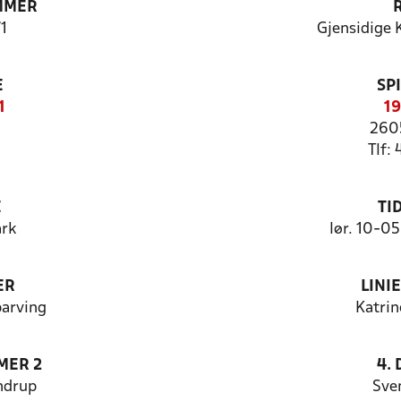
MMER
1
Gjensidige K
E
SP
1
19
260
Tlf:
E
TI
rk
lør. 10-0
ER
LINI
parving
Katri
MER 2
4.
ndrup
Sve