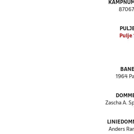
KAMPNU
87067
PULJ
Pulje 
BAN
1964 Pa
DOMM
Zascha A. S
LINIEDOM
Anders Ra