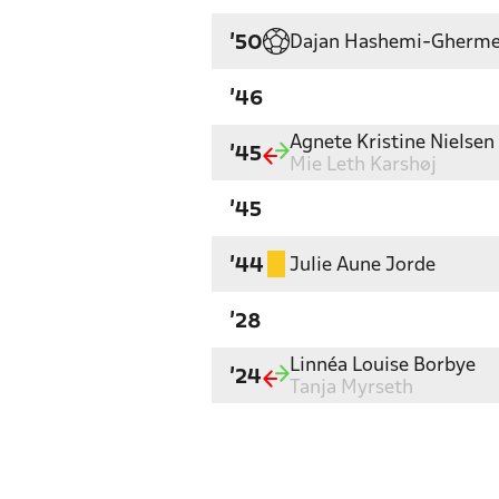
Dajan Hashemi-Gherme
'50
'46
Agnete Kristine Nielsen
'45
Mie Leth Karshøj
'45
Julie Aune Jorde
'44
'28
Linnéa Louise Borbye
'24
Tanja Myrseth