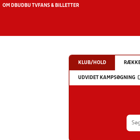
OM DBU
DBU TV
FANS & BILLETTER
KLUB/HOLD
RÆKK
UDVIDET KAMPSØGNING