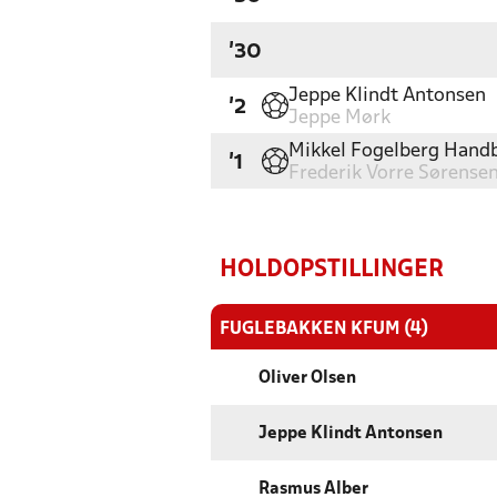
'30
Jeppe Klindt Antonsen
'2
Jeppe Mørk
Mikkel Fogelberg Hand
'1
Frederik Vorre Sørense
HOLDOPSTILLINGER
FUGLEBAKKEN KFUM (4)
Oliver Olsen
Jeppe Klindt Antonsen
Rasmus Alber