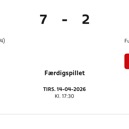
7
-
2
4)
F
Færdigspillet
TIRS. 14-04-2026
Kl. 17:30