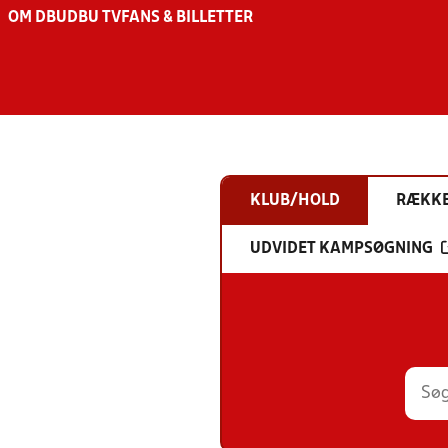
OM DBU
DBU TV
FANS & BILLETTER
KLUB/HOLD
RÆKK
UDVIDET KAMPSØGNING