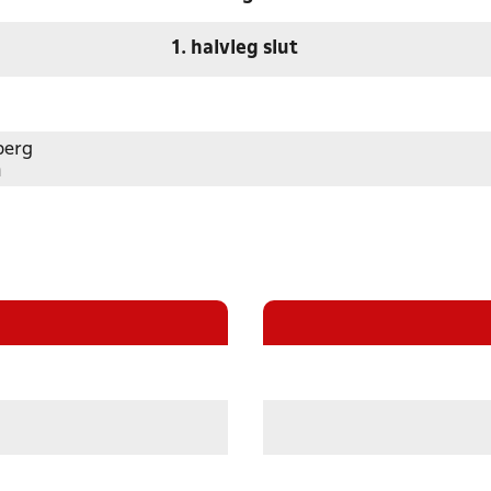
1. halvleg slut
berg
n