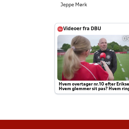
Jeppe Mørk
Videoer fra DBU
05
Hvem overtager nr.10 efter Eriks
Hvem glemmer sit pas? Hvem rin
Joachim altid til efter kampe?