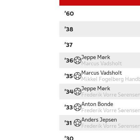
'60
'38
'37
Jeppe Mørk
'36
Marcus Vadsholt
Marcus Vadsholt
'35
Mikkel Fogelberg Hand
Jeppe Mørk
'34
Frederik Vorre Sørense
Anton Bonde
'33
Frederik Vorre Sørense
Anders Jepsen
'31
Frederik Vorre Sørense
'30