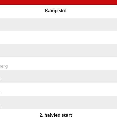
Kamp slut
berg
n
n
n
2. halvleg start