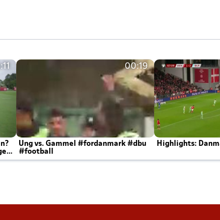
:11
00:19
en?
Ung vs. Gammel #fordanmark #dbu
Highlights: Danma
ger
#football