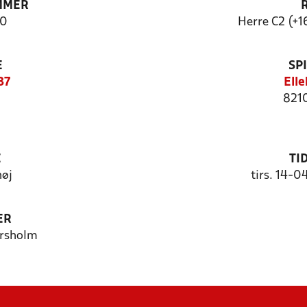
MMER
0
Herre C2 (+1
E
SP
37
Ell
821
E
TI
høj
tirs. 14-0
ER
orsholm