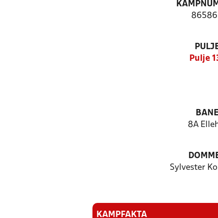
KAMPNU
86586
PULJ
Pulje 1
BAN
8A Elle
DOMM
Sylvester K
KAMPFAKTA