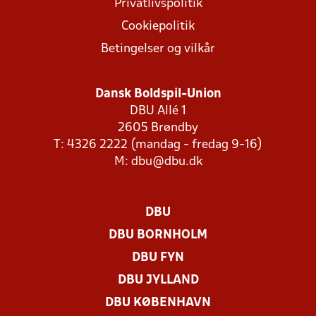
Privatlivspolitik
Cookiepolitik
Betingelser og vilkår
Dansk Boldspil-Union
DBU Allé 1
2605 Brøndby
T: 4326 2222 (mandag - fredag 9-16)
M:
dbu@dbu.dk
DBU
DBU BORNHOLM
DBU FYN
DBU JYLLAND
DBU KØBENHAVN