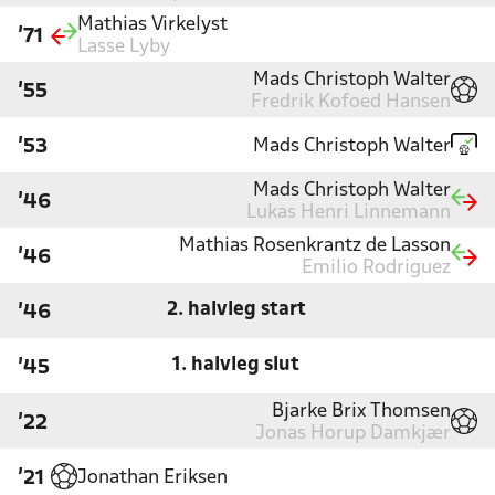
Mathias Virkelyst
'71
Lasse Lyby
Mads Christoph Walter
'55
Fredrik Kofoed Hansen
Mads Christoph Walter
'53
Mads Christoph Walter
'46
Lukas Henri Linnemann
Mathias Rosenkrantz de Lasson
'46
Emilio Rodriguez
2. halvleg start
'46
1. halvleg slut
'45
Bjarke Brix Thomsen
'22
Jonas Horup Damkjær
Jonathan Eriksen
'21