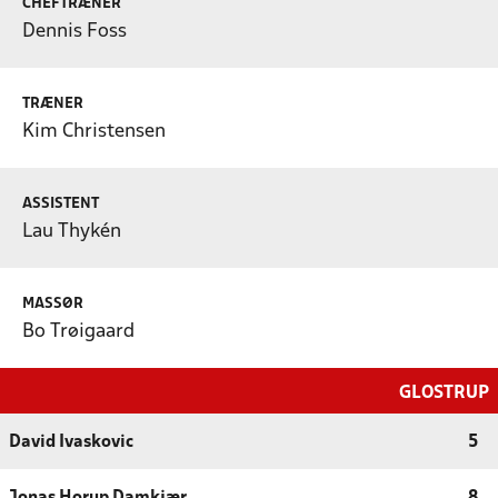
CHEFTRÆNER
Dennis Foss
TRÆNER
Kim Christensen
ASSISTENT
Lau Thykén
MASSØR
Bo Trøigaard
GLOSTRUP
David Ivaskovic
5
Jonas Horup Damkjær
8