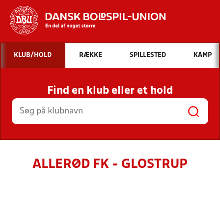
Hvad vil du søge efter?
KLUB/HOLD
RÆKKE
SPILLESTED
KAMP
INDHOLD OG NYHEDER
Find en klub eller et hold
STILLINGER, RESULTATER, KLUBBER OG
HOLD
ALLERØD FK - GLOSTRUP