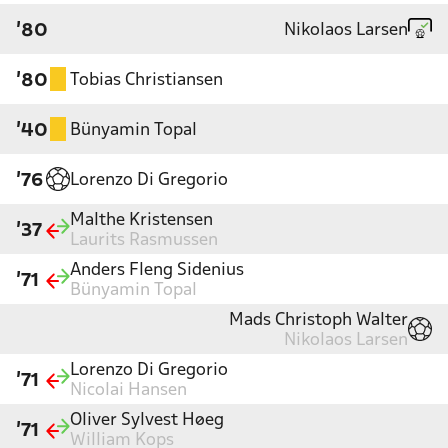
Nikolaos Larsen
'80
Tobias Christiansen
'80
Bünyamin Topal
'40
Lorenzo Di Gregorio
'76
Malthe Kristensen
'37
Laurits Rasmussen
Anders Fleng Sidenius
'71
Bünyamin Topal
Mads Christoph Walter
Nikolaos Larsen
Lorenzo Di Gregorio
'71
Nicolai Hansen
Oliver Sylvest Høeg
'71
William Kops