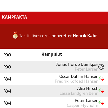
KAMPFAKTA
Tak til livescore-indberetter
Henrik Kahr
Kamp slut
'90
Jonas Horup Damkjær
'90
Peter Larsen
Oscar Dahlin Hansen
'84
Fredrik Kofoed Hansen
Alex Hirsch
'84
Lasse Lindgren Benn
Peter Larsen
'84
Casper Flyvholm