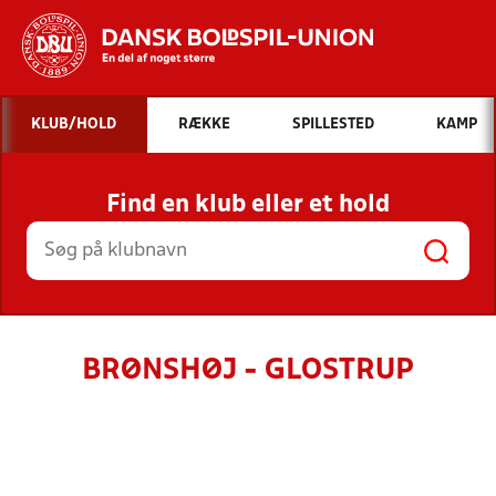
Hvad vil du søge efter?
KLUB/HOLD
RÆKKE
SPILLESTED
KAMP
INDHOLD OG NYHEDER
Find en klub eller et hold
STILLINGER, RESULTATER, KLUBBER OG
HOLD
BRØNSHØJ - GLOSTRUP