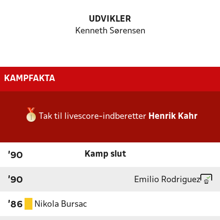
UDVIKLER
Kenneth Sørensen
KAMPFAKTA
Tak til livescore-indberetter
Henrik Kahr
Kamp slut
'90
Emilio Rodriguez
'90
Nikola Bursac
'86