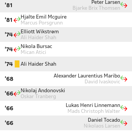
Peter Larsen
'81
Bjarke Brix Thomsen
Hjalte Emil Mcguire
'81
Marcus Porsgrunn
Elliott Wikstrøm
'74
Ali Haider Shah
Nikola Bursac
'74
Mican Atici
Ali Haider Shah
'74
Alexander Laurentius Maribo
'68
David Ivaskovic
Nikolaj Andonovski
'66
Oskar Tranberg
Lukas Henri Linnemann
'66
Mads Christoph Walter
Daniel Tocado
'66
Nikolaos Larsen