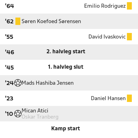
Emilio Rodriguez
'64
Søren Koefoed Sørensen
'62
David Ivaskovic
'55
2. halvleg start
'46
1. halvleg slut
'45
Mads Hashiba Jensen
'24
Daniel Hansen
'23
Mican Atici
'10
Oskar Tranberg
Kamp start