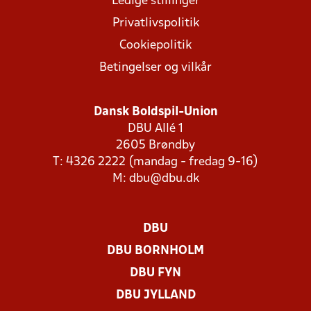
Ledige stillinger
Privatlivspolitik
Cookiepolitik
Betingelser og vilkår
Dansk Boldspil-Union
DBU Allé 1
2605 Brøndby
T: 4326 2222 (mandag - fredag 9-16)
M:
dbu@dbu.dk
DBU
DBU BORNHOLM
DBU FYN
DBU JYLLAND