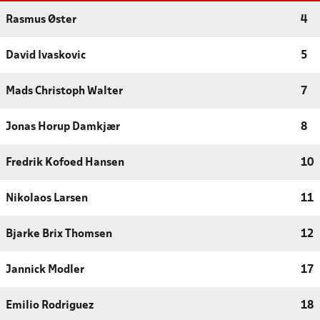
Rasmus Øster
4
David Ivaskovic
5
Mads Christoph Walter
7
Jonas Horup Damkjær
8
Fredrik Kofoed Hansen
10
Nikolaos Larsen
11
Bjarke Brix Thomsen
12
Jannick Modler
17
Emilio Rodriguez
18