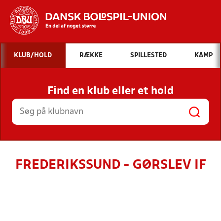
Hvad vil du søge efter?
KLUB/HOLD
RÆKKE
SPILLESTED
KAMP
INDHOLD OG NYHEDER
Find en klub eller et hold
STILLINGER, RESULTATER, KLUBBER OG
HOLD
FREDERIKSSUND - GØRSLEV IF