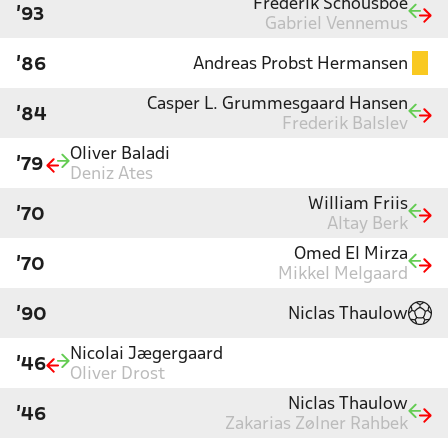
Frederik Schousboe
'93
Gabriel Vennemus
Andreas Probst Hermansen
'86
Casper L. Grummesgaard Hansen
'84
Frederik Balslev
Oliver Baladi
'79
Deniz Ates
William Friis
'70
Altay Berk
Omed El Mirza
'70
Mikkel Melgaard
Niclas Thaulow
'90
Nicolai Jægergaard
'46
Oliver Drost
Niclas Thaulow
'46
Zakarias Zølner Rahbek