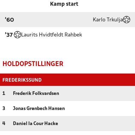
Kamp start
Karlo Trkulja
'60
Laurits Hvidtfeldt Rahbek
'37
HOLDOPSTILLINGER
FREDERIKSSUND
1
Frederik Folkvardsen
3
Jonas Grønbech Hansen
4
Daniel la Cour Hacke