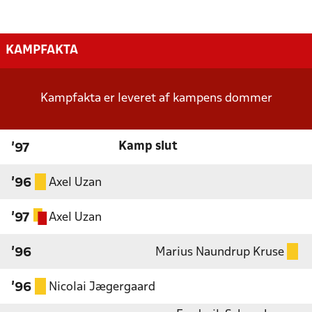
KAMPFAKTA
Kampfakta er leveret af kampens dommer
Kamp slut
'97
Axel Uzan
'96
Axel Uzan
'97
Marius Naundrup Kruse
'96
Nicolai Jægergaard
'96