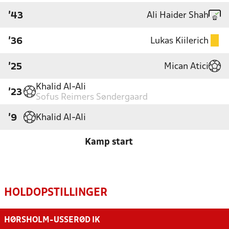
Ali Haider Shah
'43
Lukas Kiilerich
'36
Mican Atici
'25
Khalid Al-Ali
'23
Sofus Reimers Søndergaard
Khalid Al-Ali
'9
Kamp start
HOLDOPSTILLINGER
HØRSHOLM-USSERØD IK