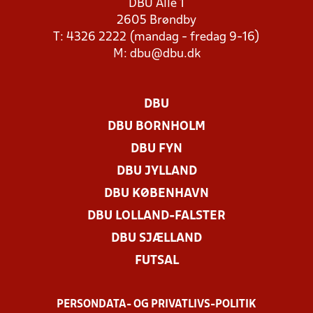
DBU Allé 1
2605 Brøndby
T: 4326 2222 (mandag - fredag 9-16)
M:
dbu@dbu.dk
DBU
DBU BORNHOLM
DBU FYN
DBU JYLLAND
DBU KØBENHAVN
DBU LOLLAND-FALSTER
DBU SJÆLLAND
FUTSAL
PERSONDATA- OG PRIVATLIVS-POLITIK