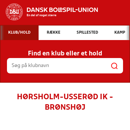
Hvad vil du søge efter?
KLUB/HOLD
RÆKKE
SPILLESTED
KAMP
INDHOLD OG NYHEDER
Find en klub eller et hold
STILLINGER, RESULTATER, KLUBBER OG
HOLD
HØRSHOLM-USSERØD IK -
BRØNSHØJ