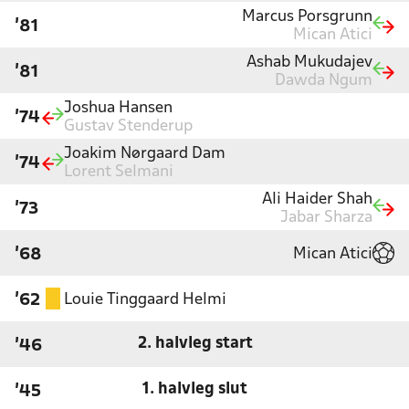
Marcus Porsgrunn
'81
Mican Atici
Ashab Mukudajev
'81
Dawda Ngum
Joshua Hansen
'74
Gustav Stenderup
Joakim Nørgaard Dam
'74
Lorent Selmani
Ali Haider Shah
'73
Jabar Sharza
Mican Atici
'68
Louie Tinggaard Helmi
'62
2. halvleg start
'46
1. halvleg slut
'45