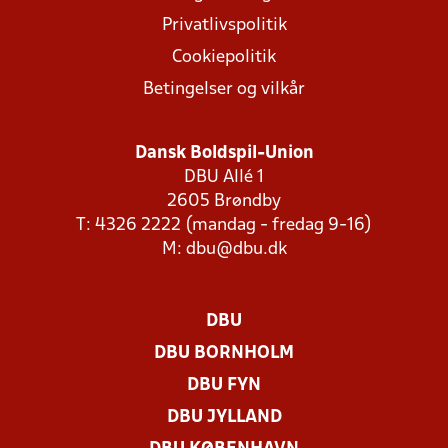
Privatlivspolitik
Cookiepolitik
Betingelser og vilkår
Dansk Boldspil-Union
DBU Allé 1
2605 Brøndby
T: 4326 2222 (mandag - fredag 9-16)
M:
dbu@dbu.dk
DBU
DBU BORNHOLM
DBU FYN
DBU JYLLAND