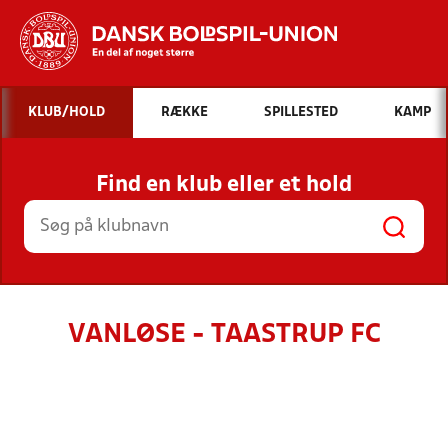
Hvad vil du søge efter?
KLUB/HOLD
RÆKKE
SPILLESTED
KAMP
INDHOLD OG NYHEDER
Find en klub eller et hold
STILLINGER, RESULTATER, KLUBBER OG
HOLD
VANLØSE - TAASTRUP FC