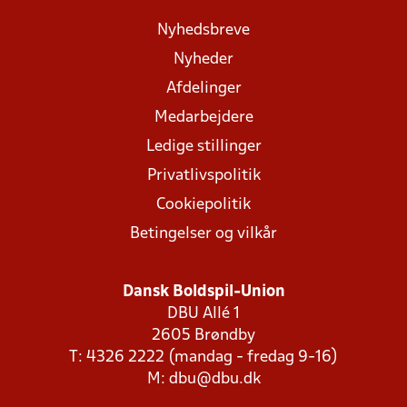
Nyhedsbreve
Nyheder
Afdelinger
Medarbejdere
Ledige stillinger
Privatlivspolitik
Cookiepolitik
Betingelser og vilkår
Dansk Boldspil-Union
DBU Allé 1
2605 Brøndby
T: 4326 2222 (mandag - fredag 9-16)
M:
dbu@dbu.dk