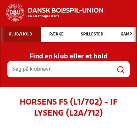
Hvad vil du søge efter?
KLUB/HOLD
RÆKKE
SPILLESTED
KAMP
INDHOLD OG NYHEDER
Find en klub eller et hold
STILLINGER, RESULTATER, KLUBBER OG
HOLD
HORSENS FS (L1/702) - IF
LYSENG (L2A/712)