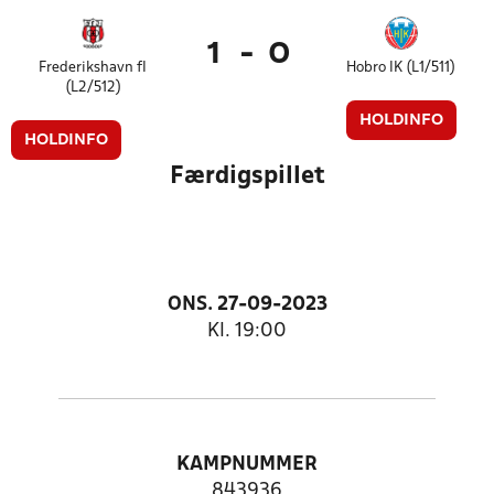
1
-
0
Frederikshavn fI
Hobro IK (L1/511)
(L2/512)
HOLDINFO
HOLDINFO
Færdigspillet
ONS. 27-09-2023
Kl. 19:00
KAMPNUMMER
843936