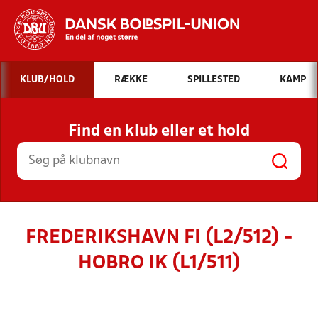
Hvad vil du søge efter?
KLUB/HOLD
RÆKKE
SPILLESTED
KAMP
INDHOLD OG NYHEDER
Find en klub eller et hold
STILLINGER, RESULTATER, KLUBBER OG
HOLD
FREDERIKSHAVN FI (L2/512) -
HOBRO IK (L1/511)