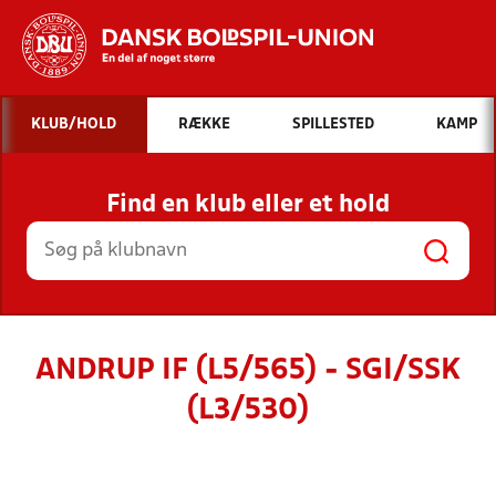
Hvad vil du søge efter?
KLUB/HOLD
RÆKKE
SPILLESTED
KAMP
INDHOLD OG NYHEDER
Find en klub eller et hold
STILLINGER, RESULTATER, KLUBBER OG
HOLD
ANDRUP IF (L5/565) - SGI/SSK
(L3/530)