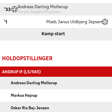
Andreas Darling Mollerup
'33
Jacob Søgård Poulsen
Mads Janus Uldbjerg Jepsen
'1
Kamp start
HOLDOPSTILLINGER
ANDRUP IF (L5/565)
Andreas Darling Mollerup
Markus Højrup
Oskar Rix Baj-Jensen