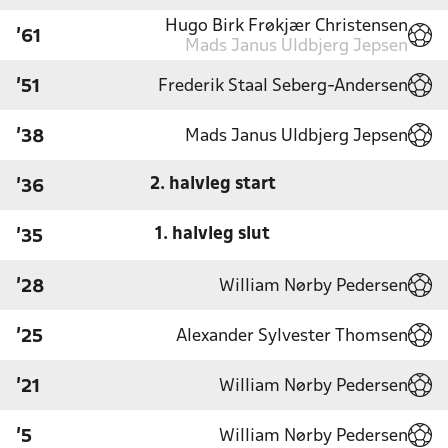
Hugo Birk Frøkjær Christensen
'61
Mads Janus Uldbjerg Jepsen
Frederik Staal Seberg-Andersen
'51
Mads Janus Uldbjerg Jepsen
'38
2. halvleg start
'36
1. halvleg slut
'35
William Nørby Pedersen
'28
Alexander Sylvester Thomsen
'25
William Nørby Pedersen
'21
William Nørby Pedersen
'5