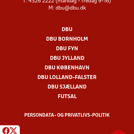
T: 4326 2222 (mandag - fredag 9-16)
M:
dbu@dbu.dk
DBU
DBU BORNHOLM
DBU FYN
DBU JYLLAND
DBU KØBENHAVN
DBU LOLLAND-FALSTER
DBU SJÆLLAND
FUTSAL
PERSONDATA- OG PRIVATLIVS-POLITIK