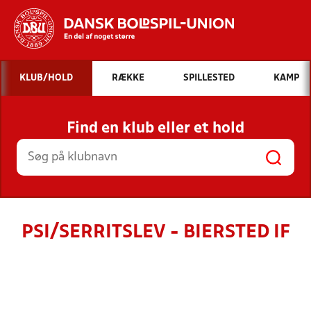
Hvad vil du søge efter?
KLUB/HOLD
RÆKKE
SPILLESTED
KAMP
INDHOLD OG NYHEDER
Find en klub eller et hold
STILLINGER, RESULTATER, KLUBBER OG
HOLD
PSI/SERRITSLEV - BIERSTED IF