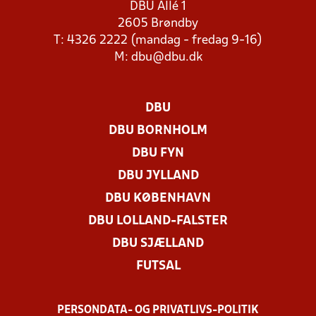
DBU Allé 1
2605 Brøndby
T: 4326 2222 (mandag - fredag 9-16)
M:
dbu@dbu.dk
DBU
DBU BORNHOLM
DBU FYN
DBU JYLLAND
DBU KØBENHAVN
DBU LOLLAND-FALSTER
DBU SJÆLLAND
FUTSAL
PERSONDATA- OG PRIVATLIVS-POLITIK