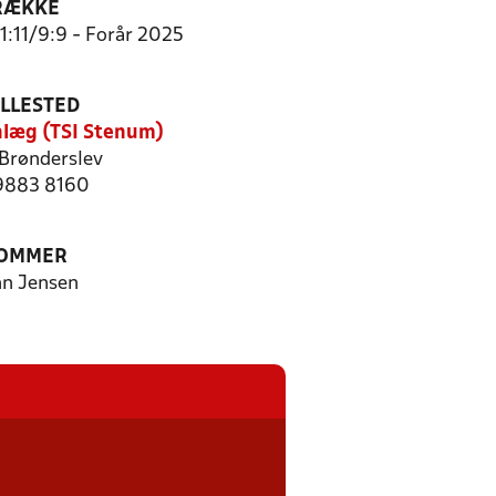
RÆKKE
11:11/9:9 - Forår 2025
ILLESTED
nlæg (TSI Stenum)
Brønderslev
 9883 8160
OMMER
n Jensen