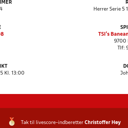
MMER
4
Herrer Serie 5 
E
SP
98
TSI's Banea
9700 
Tlf:
NKT
D
 Kl. 13:00
Joh
Tak til livescore-indberetter
Christoffer Høy