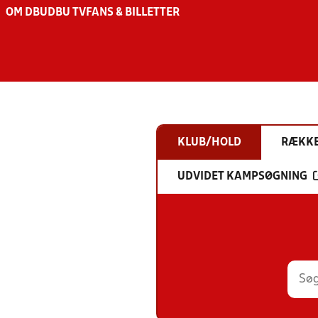
OM DBU
DBU TV
FANS & BILLETTER
KLUB/HOLD
RÆKK
UDVIDET KAMPSØGNING