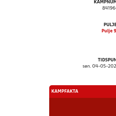
KAMPNU
84196
PULJ
Pulje 
TIDSPU
søn. 04-05-2025
KAMPFAKTA