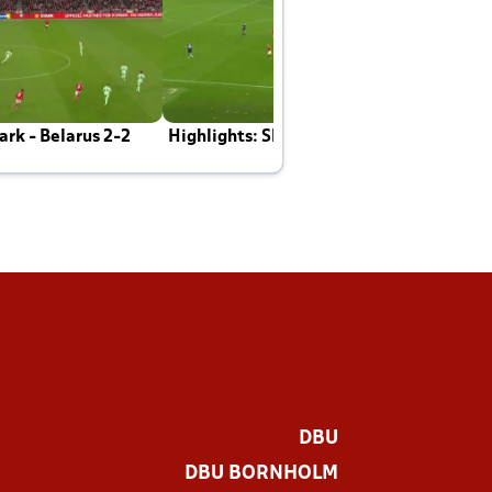
rk - Belarus 2-2
Highlights: Skotland - Danmark 4-2
J
E
DBU
DBU BORNHOLM