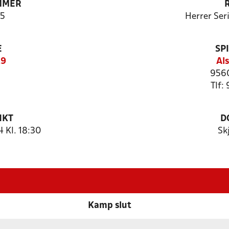
MMER
5
Herrer Ser
E
SP
29
Al
956
Tlf:
NKT
D
 Kl. 18:30
Sk
Kamp slut