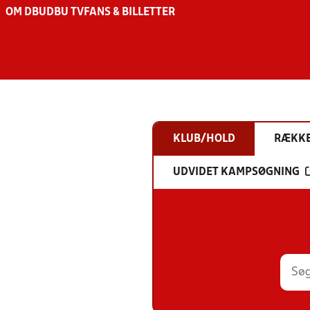
OM DBU
DBU TV
FANS & BILLETTER
KLUB/HOLD
RÆKK
UDVIDET KAMPSØGNING