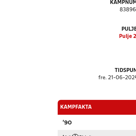
KAMPNU
83896
PULJ
Pulje 
TIDSPU
fre. 21-06-2024
KAMPFAKTA
'90