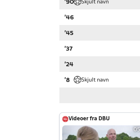
Skjult navn
'90
'46
'45
'37
'24
Skjult navn
'8
Videoer fra DBU
05