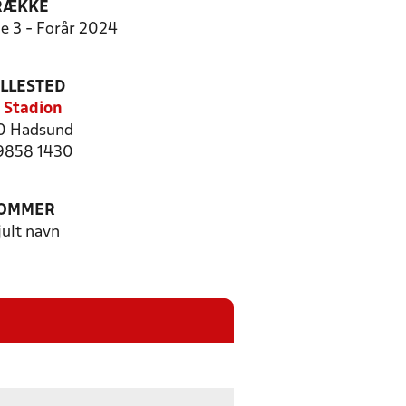
RÆKKE
ie 3 - Forår 2024
ILLESTED
s Stadion
0 Hadsund
 9858 1430
OMMER
jult navn