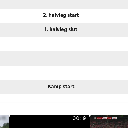
2. halvleg start
1. halvleg slut
Kamp start
:11
00:19