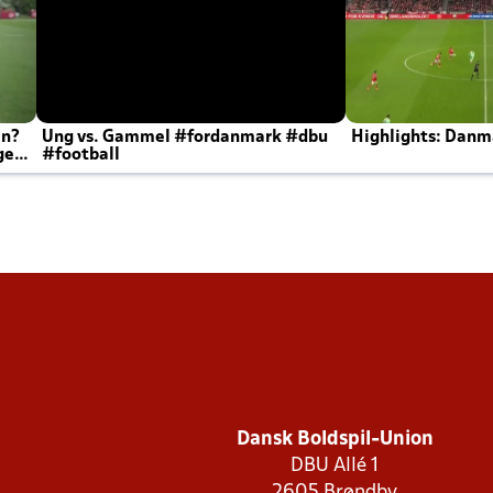
en?
Ung vs. Gammel #fordanmark #dbu
Highlights: Danma
ger
#football
Dansk Boldspil-Union
DBU Allé 1
2605 Brøndby