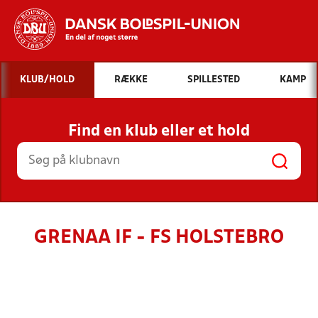
Hvad vil du søge efter?
KLUB/HOLD
RÆKKE
SPILLESTED
KAMP
INDHOLD OG NYHEDER
Find en klub eller et hold
STILLINGER, RESULTATER, KLUBBER OG
HOLD
GRENAA IF - FS HOLSTEBRO