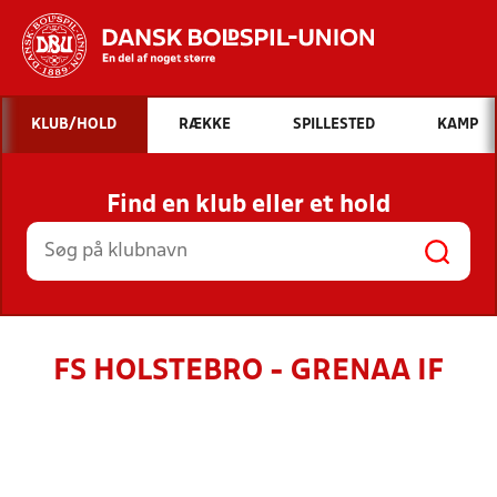
Hvad vil du søge efter?
KLUB/HOLD
RÆKKE
SPILLESTED
KAMP
INDHOLD OG NYHEDER
Find en klub eller et hold
STILLINGER, RESULTATER, KLUBBER OG
HOLD
FS HOLSTEBRO - GRENAA IF