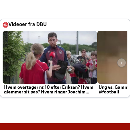
Videoer fra DBU
Hvem overtager nr.10 efter Eriksen? Hvem
Ung vs. Gamm
glemmer sit pas? Hvem ringer Joachim
#football
altid til efter kampe?