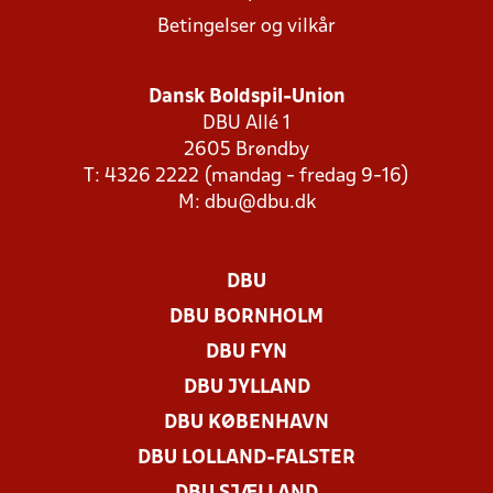
Betingelser og vilkår
Dansk Boldspil-Union
DBU Allé 1
2605 Brøndby
T: 4326 2222 (mandag - fredag 9-16)
M:
dbu@dbu.dk
DBU
DBU BORNHOLM
DBU FYN
DBU JYLLAND
DBU KØBENHAVN
DBU LOLLAND-FALSTER