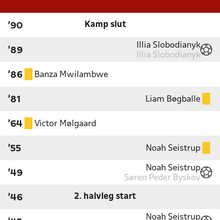
Kamp slut
'90
Illia Slobodianyk
'89
Illia Slobodianyk
Banza Mwilambwe
'86
Liam Bøgballe
'81
Victor Mølgaard
'64
Noah Seistrup
'55
Noah Seistrup
'49
Søren Peder Byskov
2. halvleg start
'46
Noah Seistrup