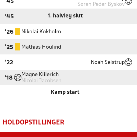
'45
Søren Peder Byskov
1. halvleg slut
'45
Nikolai Kokholm
'26
Mathias Houlind
'25
Noah Seistrup
'22
Magne Kiilerich
'18
Nicolai Jacobsen
Kamp start
HOLDOPSTILLINGER