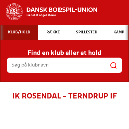
Hvad vil du søge efter?
KLUB/HOLD
RÆKKE
SPILLESTED
KAMP
INDHOLD OG NYHEDER
Find en klub eller et hold
STILLINGER, RESULTATER, KLUBBER OG
HOLD
IK ROSENDAL - TERNDRUP IF