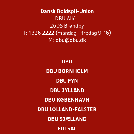
Dansk Boldspil-Union
DBU Allé 1
2605 Brøndby
T: 4326 2222 (mandag - fredag 9-16)
M:
dbu@dbu.dk
DBU
DBU BORNHOLM
DBU FYN
DBU JYLLAND
DBU KØBENHAVN
DBU LOLLAND-FALSTER
DBU SJÆLLAND
FUTSAL