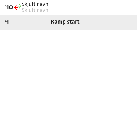
Skjult navn
'10
Skjult navn
Kamp start
'1