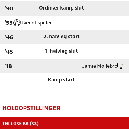
Ordinær kamp slut
'90
Ukendt spiller
'55
2. halvleg start
'46
1. halvleg slut
'45
Jamie Møllebro
'18
Kamp start
HOLDOPSTILLINGER
TØLLØSE BK (S3)