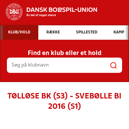
Hvad vil du søge efter?
KLUB/HOLD
RÆKKE
SPILLESTED
KAMP
INDHOLD OG NYHEDER
Find en klub eller et hold
STILLINGER, RESULTATER, KLUBBER OG
HOLD
TØLLØSE BK (S3) - SVEBØLLE BI
2016 (S1)