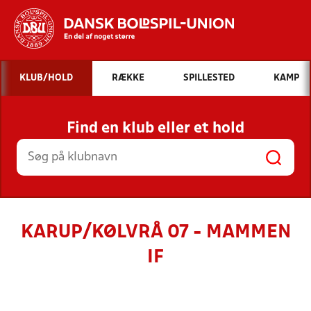
Hvad vil du søge efter?
KLUB/HOLD
RÆKKE
SPILLESTED
KAMP
INDHOLD OG NYHEDER
Find en klub eller et hold
STILLINGER, RESULTATER, KLUBBER OG
HOLD
KARUP/KØLVRÅ 07 - MAMMEN
IF