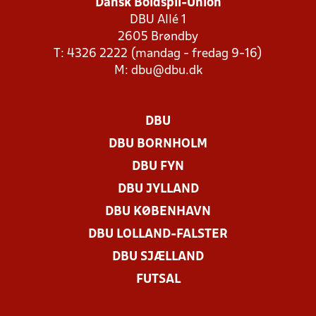
Dansk Boldspil-Union
DBU Allé 1
2605 Brøndby
T: 4326 2222 (mandag - fredag 9-16)
M:
dbu@dbu.dk
DBU
DBU BORNHOLM
DBU FYN
DBU JYLLAND
DBU KØBENHAVN
DBU LOLLAND-FALSTER
DBU SJÆLLAND
FUTSAL