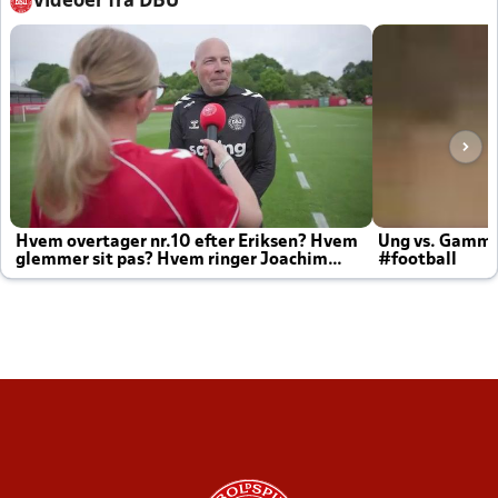
Videoer fra DBU
Hvem overtager nr.10 efter Eriksen? Hvem
Ung vs. Gamm
glemmer sit pas? Hvem ringer Joachim
#football
altid til efter kampe?