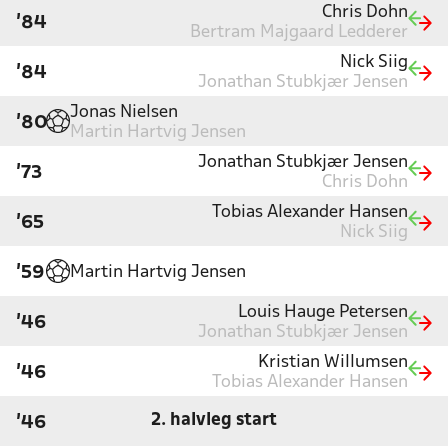
Chris Dohn
'84
Bertram Majgaard Ledderer
Nick Siig
'84
Jonathan Stubkjær Jensen
Jonas Nielsen
'80
Martin Hartvig Jensen
Jonathan Stubkjær Jensen
'73
Chris Dohn
Tobias Alexander Hansen
'65
Nick Siig
Martin Hartvig Jensen
'59
Louis Hauge Petersen
'46
Jonathan Stubkjær Jensen
Kristian Willumsen
'46
Tobias Alexander Hansen
2. halvleg start
'46