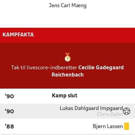
Jens Carl Mæng
KAMPFAKTA
Tak til livescore-indberetter
Cecilie Gadegaard
Reichenbach
Kamp slut
'90
Lukas Dahlgaard Impgaard
'90
Chris Dohn
Bjørn Lassen
'88