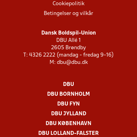
Cookiepolitik
Betingelser og vilkår
Dansk Boldspil-Union
DBU Allé 1
2605 Brøndby
T: 4326 2222 (mandag - fredag 9-16)
M:
dbu@dbu.dk
DBU
DBU BORNHOLM
DBU FYN
DBU JYLLAND
DBU KØBENHAVN
DBU LOLLAND-FALSTER