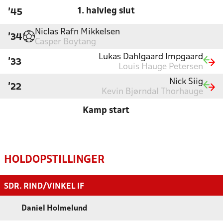
1. halvleg slut
'45
Niclas Rafn Mikkelsen
'34
Casper Boytang
Lukas Dahlgaard Impgaard
'33
Louis Hauge Petersen
Nick Siig
'22
Kevin Bjørndal Thorhauge
Kamp start
HOLDOPSTILLINGER
SDR. RIND/VINKEL IF
Daniel Holmelund