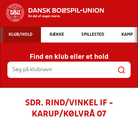
Hvad vil du søge efter?
KLUB/HOLD
RÆKKE
SPILLESTED
KAMP
INDHOLD OG NYHEDER
Find en klub eller et hold
STILLINGER, RESULTATER, KLUBBER OG
HOLD
SDR. RIND/VINKEL IF -
KARUP/KØLVRÅ 07