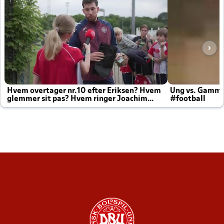
Hvem overtager nr.10 efter Eriksen? Hvem
Ung vs. Gamm
glemmer sit pas? Hvem ringer Joachim
#football
altid til efter kampe?