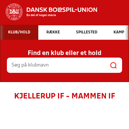
Hvad vil du søge efter?
KLUB/HOLD
RÆKKE
SPILLESTED
KAMP
INDHOLD OG NYHEDER
Find en klub eller et hold
STILLINGER, RESULTATER, KLUBBER OG
HOLD
KJELLERUP IF - MAMMEN IF