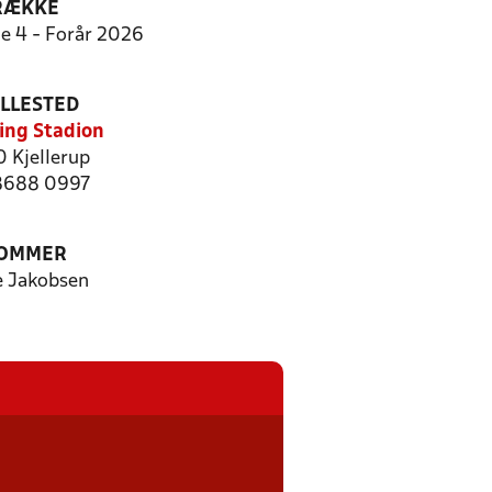
RÆKKE
ie 4 - Forår 2026
ILLESTED
ing Stadion
 Kjellerup
 8688 0997
OMMER
 Jakobsen