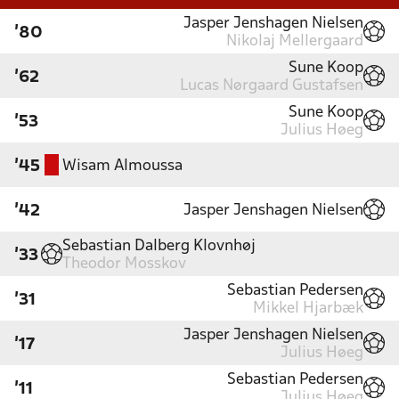
Jasper Jenshagen Nielsen
'80
Nikolaj Mellergaard
Sune Koop
'62
Lucas Nørgaard Gustafsen
Sune Koop
'53
Julius Høeg
Wisam Almoussa
'45
Jasper Jenshagen Nielsen
'42
Sebastian Dalberg Klovnhøj
'33
Theodor Mosskov
Sebastian Pedersen
'31
Mikkel Hjarbæk
Jasper Jenshagen Nielsen
'17
Julius Høeg
Sebastian Pedersen
'11
Julius Høeg