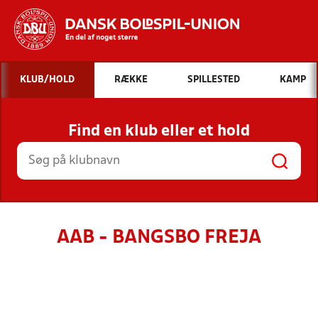
Hvad vil du søge efter?
KLUB/HOLD
RÆKKE
SPILLESTED
KAMP
INDHOLD OG NYHEDER
Find en klub eller et hold
STILLINGER, RESULTATER, KLUBBER OG
HOLD
AAB - BANGSBO FREJA