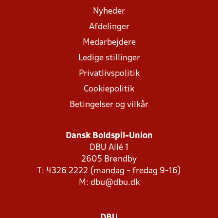
Nyheder
Afdelinger
Medarbejdere
Ledige stillinger
Privatlivspolitik
Cookiepolitik
Betingelser og vilkår
Dansk Boldspil-Union
DBU Allé 1
2605 Brøndby
T: 4326 2222 (mandag - fredag 9-16)
M:
dbu@dbu.dk
DBU