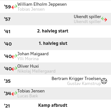
William Elholm Jeppesen
'59
Tobias Jensen
Ukendt spiller
'57
Ukendt spiller
2. halvleg start
'41
1. halvleg slut
'40
Johan Maigaard
'40
Ylli Morina
Oliver Huxi
'40
Nikolaj Mellergaard
Bertram Krigger Troelsen
'35
Gustav Kamstrup
Tobias Jensen
'34
Lucas Bæk
Kamp afbrudt
'21