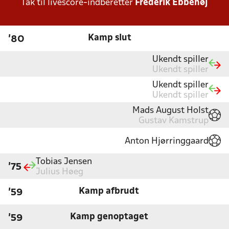
Tak til livescore-indberetter
Frederik Ebbehøj
Kamp slut
'80
Ukendt spiller
Ukendt spiller
Ukendt spiller
Ukendt spiller
Mads August Holst
Gustav Kamstrup
Anton Hjørringgaard
Tobias Jensen
'75
Julius Høeg
Kamp afbrudt
'59
Kamp genoptaget
'59