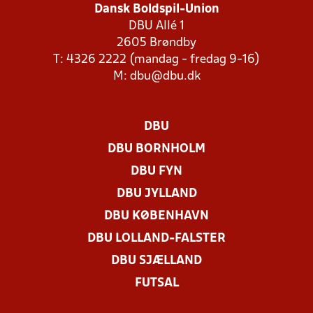
Dansk Boldspil-Union
DBU Allé 1
2605 Brøndby
T: 4326 2222 (mandag - fredag 9-16)
M:
dbu@dbu.dk
DBU
DBU BORNHOLM
DBU FYN
DBU JYLLAND
DBU KØBENHAVN
DBU LOLLAND-FALSTER
DBU SJÆLLAND
FUTSAL