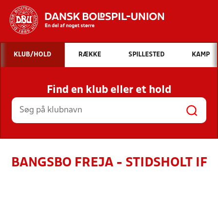
Hvad vil du søge efter?
KLUB/HOLD
RÆKKE
SPILLESTED
KAMP
INDHOLD OG NYHEDER
Find en klub eller et hold
STILLINGER, RESULTATER, KLUBBER OG
HOLD
BANGSBO FREJA - STIDSHOLT IF