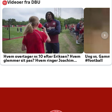
Videoer fra DBU
Hvem overtager nr.10 efter Eriksen? Hvem
Ung vs. Gamm
glemmer sit pas? Hvem ringer Joachim
#football
altid til efter kampe?